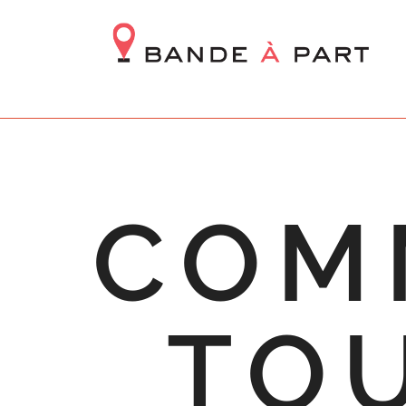
COM
TO