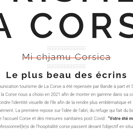
A COR
Mi chjamu Corsica
Le plus beau des écrins
nication tourisme de La Corse a été repensée par Bande à part et
la Corse nous a choisi en 2021 afin de monter en gamme dans sa c
ondre l’identité visuelle de l’île afin de la rendre plus emblématique et
nt. La première repose sur l’idée de l’abri, du refuge qui fait du bi
de l’accueil Corse et des mesures sanitaires post Covid :
“Votre été m
fessionnel(le)s de l’hospitalité corse passent devant l’objectif en situ