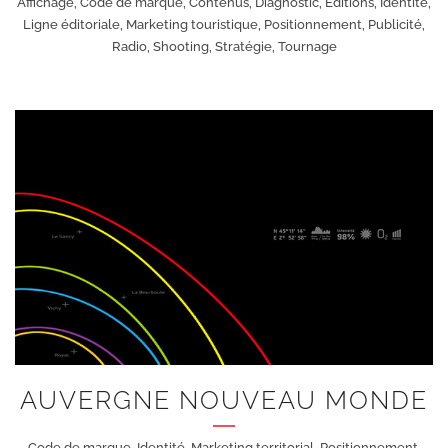
Affichage, Code de marque, Contenus, Diagnostic, Éditions, Identité,
Ligne éditoriale, Marketing touristique, Positionnement, Publicité,
Radio, Shooting, Stratégie, Tournage
+
AUVERGNE NOUVEAU MONDE
Code de marque, Identité, Marketing territorial, Positionnement,