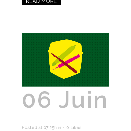
READ MORE
06 Juin
ADEME
Posted at 07:25h
in
0
Likes