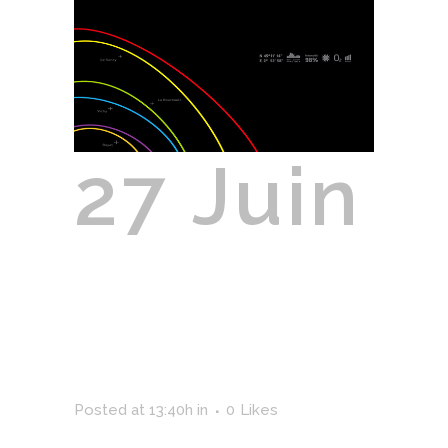
27 Juin
Auvergne
Nouveau
Monde
Posted at 13:40h
in
0
Likes