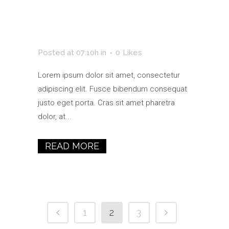
Auvergne
Tourisme
Posted at 07:10h
in
0
Likes
Lorem ipsum dolor sit amet, consectetur
adipiscing elit. Fusce bibendum consequat
justo eget porta. Cras sit amet pharetra
dolor, at...
READ MORE
1
2
3