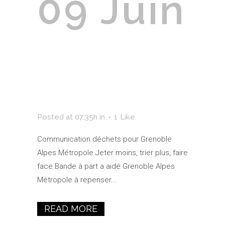
09 Juin
Grenoble
Alpes
Métropole
Posted at 07:35h
in
1
Like
Communication déchets pour Grenoble
Alpes Métropole Jeter moins, trier plus, faire
face Bande à part a aidé Grenoble Alpes
Métropole à repenser...
READ MORE