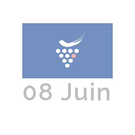
08 Juin
Route Des
Vins De