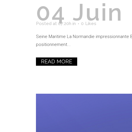
04 Juin
Posted at 07:20h
in
0
Likes
Seine Maritime La Normandie impressionnante Ba
positionnement...
READ MORE