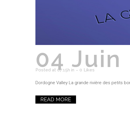
04 Juin
Posted at 07:15h
in
0
Likes
Dordogne Valley La grande rivière des petits bon
READ MORE