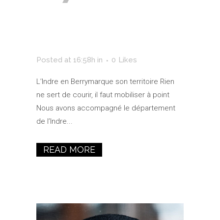
L’Indre En
Berry
Posted at 16:58h
in
0
Likes
L’Indre en Berrymarque son territoire Rien
ne sert de courir, il faut mobiliser à point
Nous avons accompagné le département
de l’Indre...
READ MORE