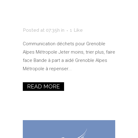
Alpes
Métropole
Posted at 07:35h
in
1
Like
Communication déchets pour Grenoble
Alpes Métropole Jeter moins, trier plus, faire
face Bande à part a aidé Grenoble Alpes
Métropole à repenser...
READ MORE