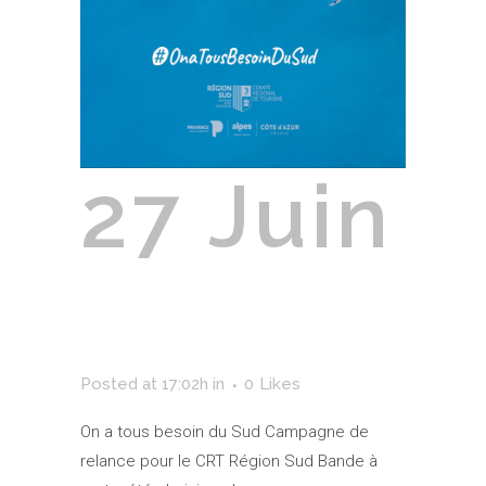
27 Juin
CRT Région
Sud
Posted at 17:02h
in
0
Likes
On a tous besoin du Sud Campagne de
relance pour le CRT Région Sud Bande à